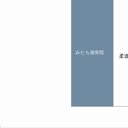
みたち接骨院
柔