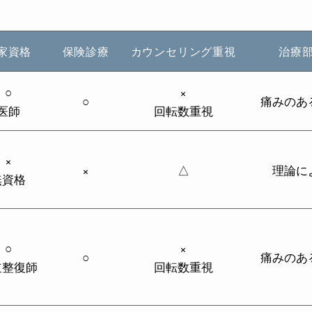
家資格
保険診療
カウンセリング重視
治療
○
×
○
痛みのあ
医師
回転数重視
×
×
△
理論に
無資格
○
×
○
痛みのあ
道整復師
回転数重視