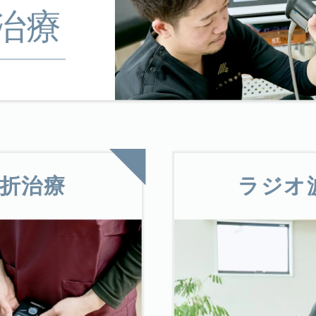
治療
折治療
ラジオ